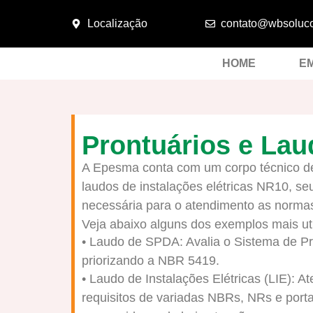
Localização
contato@wbsoluco
HOME
E
Prontuários e La
A Epesma conta com um corpo técnico de 
laudos de instalações elétricas NR10, se
necessária para o atendimento as normas
Veja abaixo alguns dos exemplos mais u
• Laudo de SPDA: Avalia o Sistema de Pr
priorizando a NBR 5419.
• Laudo de Instalações Elétricas (LIE): 
requisitos de variadas NBRs, NRs e porta