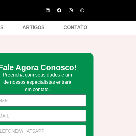
ES
ARTIGOS
CONTATO
Fale Agora Conosco!
Preencha com seus dados e um
de nossos especialistas entrará
em contato.