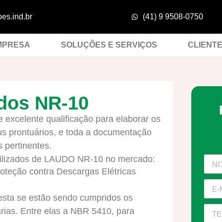
es.ind.br
(41) 9 9508-0750
MPRESA
SOLUÇÕES E SERVIÇOS
CLIENT
udos NR-10
excelente qualificação para elaborar os
us prontuários, e toda a documentação
 pertinentes.
tilizados de LAUDO NR-10 no mercado:
oteção contra Descargas Elétricas
Atesta se estão sendo cumpridos os
rias. Entre elas a NBR 5410, para