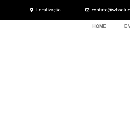
Localização
contato@wbsoluco
HOME
E